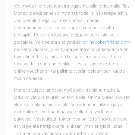
Voit myös hienosäätää strategiaa halvalla pelaamalla Play
Money -pelejä ennen siirtymistä todellisiin käteispeleihin.
Jos olet aloittelija, voit myös liittyä ilmaisiin
pokerihuoneisiin, joissa voit oppia kokeneemmilta
pelaajilta. Pokeri on loistava peli, joka sopii jokaiselle
pelaajalle. Voit pelata sitä ystäviä,
onlinepokerfinland.com
perhettä vastaan, ja voit jopa pelata sitä verkossa. Se on
täydellinen tapa aloittaa. Yksi suuri ero on raha. Tämä
raha voi tulla suoraan pankkitilillesi tai kasinokorttien,
online-voucherien tai palkintopyörän pelaamisen kautta
muun muassa.
Monet sivustot tarjoavat myös päivittäisiä turnauksia,
jotka voivat olla suuren voiton lähde. Online pokeri sivusto
yleensä maksaa sinulle jokaisen istunnon jälkeen ja voit
mahdollisesti voittaa tuhansia dollareita yhdessä
päivässä. Vastauksen toinen osa on, että Yhdysvalloissa
et voi pelata nettipokeria lainkaan ilman erityistä lupaa.
Tämä on osa vastausta. Joten, jotta voit pelata