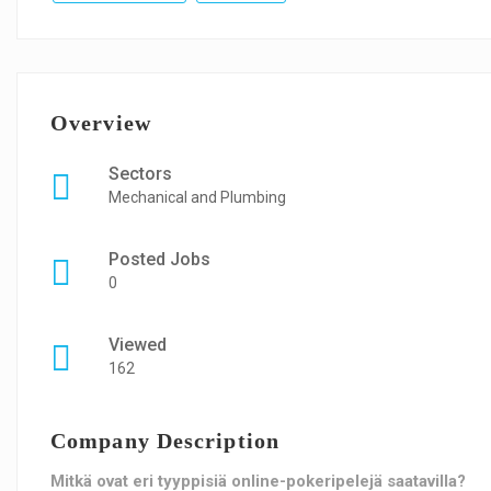
Overview
Sectors
Mechanical and Plumbing
Posted Jobs
0
Viewed
162
Company Description
Mitkä ovat eri tyyppisiä online-pokeripelejä saatavilla?