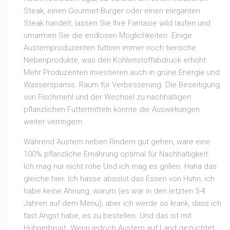
Steak, einen Gourmet-Burger oder einen eleganten
Steak handelt, lassen Sie Ihre Fantasie wild laufen und
umarmen Sie die endlosen Möglichkeiten. Einige
Austernproduzenten füttern immer noch tierische
Nebenprodukte, was den Kohlenstoffabdruck erhöht.
Mehr Produzenten investieren auch in grüne Energie und
Wassersparnis. Raum für Verbesserung. Die Beseitigung
von Fischmehl und der Wechsel zu nachhaltigen
pflanzlichen Futtermitteln könnte die Auswirkungen
weiter verringern.
Während Austern neben Rindern gut gehen, wäre eine
100% pflanzliche Ernährung optimal für Nachhaltigkeit.
Ich mag nur nicht rohe Und ich mag es grillen. Haha das
gleiche hier. Ich hasse absolut das Essen von Huhn, ich
habe keine Ahnung, warum (es war in den letzten 3-4
Jahren auf dem Menü), aber ich werde so krank, dass ich
fast Angst habe, es zu bestellen. Und das ist mit
Hühnerbrust. Wenn jedoch Austern auf Land gezüchtet